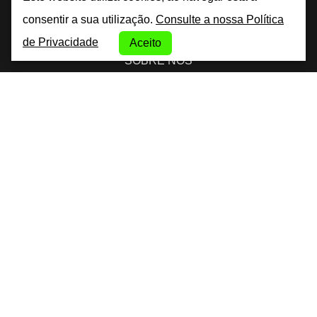
By City Car Rental
consentir a sua utilização.
Consulte a nossa Política
de Privacidade
Aceito
SOBRE NÓS
TERMOS E CONDIÇÕES
POLÍTICA DE PRIVACIDADE
POLÍTICA DE COOKIES
FAQ
CONTATOS