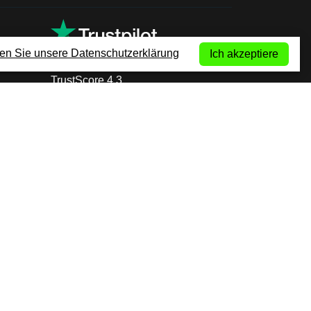
en Sie unsere Datenschutzerklärung
Ich akzeptiere
TrustScore 4.3
+353 14 999 600
(Anruf ins
internationale
Festnetz)