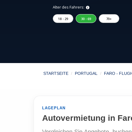
Alter des Fahrers:
18 - 29
30 - 69
70+
STARTSEITE
PORTUGAL
FARO - FLUG
LAGEPLAN
Autovermietung in Far
Vergleichen Sie Angebote, buchen