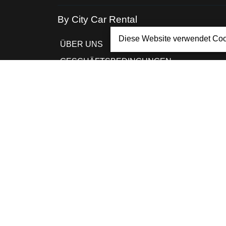
By City Car Rental
Diese Website verwendet Coo
ÜBER UNS
GESCHÄFTSBEDINGUNGEN
DATENSCHUTZ-
BESTIMMUNGEN
COOKIE-RICHTLINIE
FAQ
KONTAKTE
BUCHUNG VERWALTEN